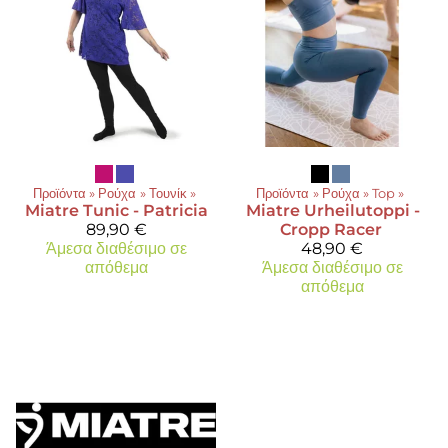
Προϊόντα
‪»
Ρούχα
‪»
Τουνίκ
‪»
Προϊόντα
‪»
Ρούχα
‪»
Top
‪»
Miatre
Tunic - Patricia
Miatre
Urheilutoppi -
89,90 €
Cropp Racer
Άμεσα διαθέσιμο σε
48,90 €
απόθεμα
Άμεσα διαθέσιμο σε
απόθεμα