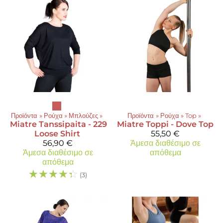
Προϊόντα
‪»
Ρούχα
‪»
Μπλούζες
‪»
Προϊόντα
‪»
Ρούχα
‪»
Top
‪»
Miatre
Tanssipaita - 229
Miatre
Toppi - Dove Top
Loose Shirt
55,50 €
56,90 €
Άμεσα διαθέσιμο σε
Άμεσα διαθέσιμο σε
απόθεμα
απόθεμα
☆
☆
☆
☆
☆
(3)