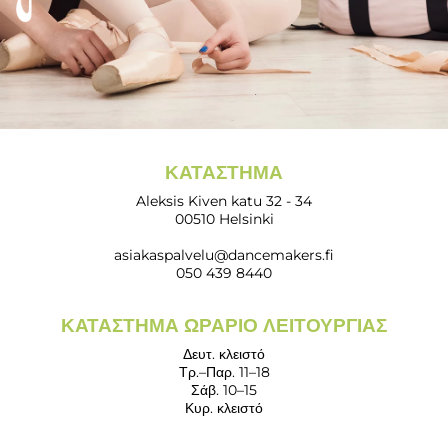
ΚΑΤΆΣΤΗΜΑ
Aleksis Kiven katu 32 - 34
00510 Helsinki
asiakaspalvelu@dancemakers.fi
050 439 8440
ΚΑΤΆΣΤΗΜΑ ΩΡΆΡΙΟ ΛΕΙΤΟΥΡΓΊΑΣ
Δευτ. κλειστό
Τρ.–Παρ. 11–18
Σάβ. 10–15
Κυρ. κλειστό