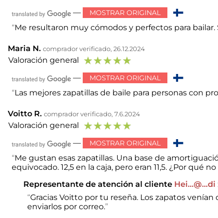
—
MOSTRAR ORIGINAL
Me resultaron muy cómodos y perfectos para bailar. Si
Maria N.
comprador verificado, 26.12.2024
☆
☆
☆
☆
☆
Valoración general
—
MOSTRAR ORIGINAL
Las mejores zapatillas de baile para personas con pr
Voitto R.
comprador verificado, 7.6.2024
☆
☆
☆
☆
☆
Valoración general
—
MOSTRAR ORIGINAL
Me gustan esas zapatillas. Una base de amortiguació
equivocado. 12,5 en la caja, pero eran 11,5. ¿Por qué n
Representante de atención al cliente
Hei...@...di
Gracias Voitto por tu reseña. Los zapatos venían
enviarlos por correo.