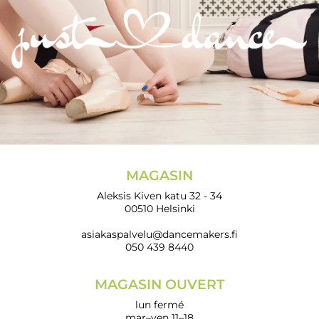
MAGASIN
Aleksis Kiven katu 32 - 34
00510 Helsinki
asiakaspalvelu@dancemakers.fi
050 439 8440
MAGASIN OUVERT
lun fermé
mar–ven 11–18