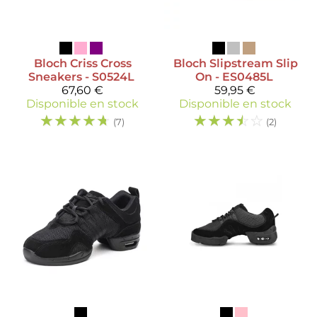
Bloch
Criss Cross
Bloch
Slipstream Slip
Sneakers - S0524L
On - ES0485L
67,60 €
59,95 €
Disponible en stock
Disponible en stock
☆
☆
☆
☆
☆
☆
☆
☆
☆
☆
(7)
(2)