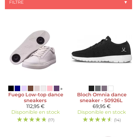
FILTRE
▼
»
Fuego
Low-top dance
Bloch
Omnia dance
sneakers
sneaker - S0926L
112,95 €
69,95 €
Disponible en stock
Disponible en stock
☆
☆
☆
☆
☆
☆
☆
☆
☆
☆
(17)
(14)