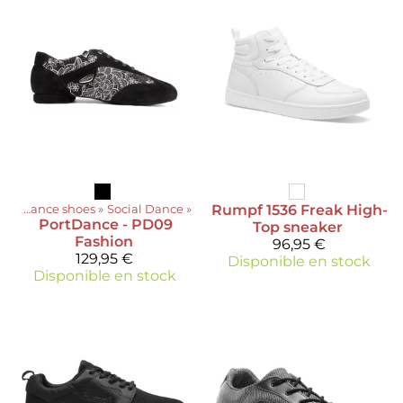
ts
‪»
Dance shoes
‪»
Social Dance
‪»
Rumpf
1536 Freak High-
PortDance
- PD09
Top sneaker
Fashion
96,95 €
129,95 €
Disponible en stock
Disponible en stock