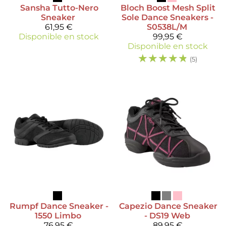
Sansha
Tutto-Nero
Bloch
Boost Mesh Split
Sneaker
Sole Dance Sneakers -
61,95 €
S0538L/M
Disponible en stock
99,95 €
Disponible en stock
☆
☆
☆
☆
☆
(5)
Rumpf
Dance Sneaker -
Capezio
Dance Sneaker
1550 Limbo
- DS19 Web
76,95 €
89,95 €