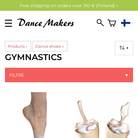
Free shipping on orders over 150 € (Finland) »
Produits
‪»
Dance shoes
‪»
▼
GYMNASTICS
FILTRE
▼