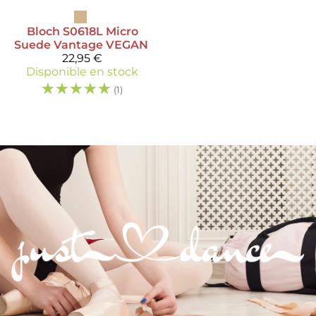
Bloch
S0618L Micro
Suede Vantage VEGAN
22,95 €
Disponible en stock
☆
☆
☆
☆
☆
(1)