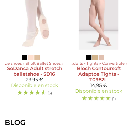
Dance shoes
‪»
Shoft Ballet Shoes
‪»
Produits
‪»
Tights
‪»
Convertible
‪»
SoDanca
Adult stretch
Bloch
Contoursoft
balletshoe - SD16
Adaptoe Tights -
29,95 €
T0982L
Disponible en stock
14,95 €
☆
☆
☆
☆
☆
Disponible en stock
(5)
☆
☆
☆
☆
☆
(1)
BLOG