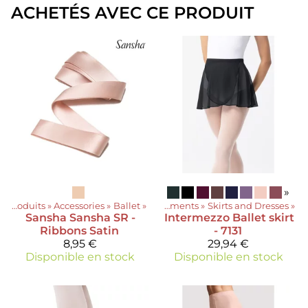
ACHETÉS AVEC CE PRODUIT
»
Produits
‪»
Accessories
Produits
‪»
Ballet
‪»
‪»
Vêtements
‪»
Skirts and Dresses
‪»
Sansha
Sansha SR -
Intermezzo
Ballet skirt
Ribbons Satin
- 7131
8,95 €
29,94 €
Disponible en stock
Disponible en stock