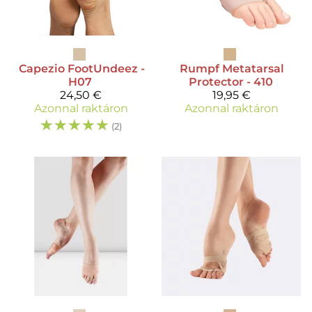
Capezio
FootUndeez -
Rumpf
Metatarsal
H07
Protector - 410
24,50 €
19,95 €
Azonnal raktáron
Azonnal raktáron
☆
☆
☆
☆
☆
(2)