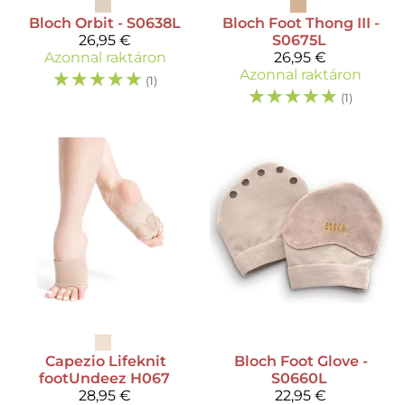
Bloch
Orbit - S0638L
Bloch
Foot Thong III -
26,95 €
S0675L
Azonnal raktáron
26,95 €
☆
☆
☆
☆
☆
Azonnal raktáron
(1)
☆
☆
☆
☆
☆
(1)
Capezio
Lifeknit
Bloch
Foot Glove -
footUndeez H067
S0660L
28,95 €
22,95 €