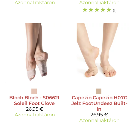
Azonnal raktáron
Azonnal raktáron
☆
☆
☆
☆
☆
(1)
Bloch
Bloch - S0662L
Capezio
Capezio H07G
Soleil Foot Glove
Jelz FootUndeez Built-
26,95 €
In
Azonnal raktáron
26,95 €
Azonnal raktáron