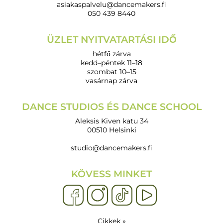
asiakaspalvelu@dancemakers.fi
050 439 8440
ÜZLET NYITVATARTÁSI IDŐ
hétfő zárva
kedd–péntek 11–18
szombat 10–15
vasárnap zárva
DANCE STUDIOS ÉS DANCE SCHOOL
Aleksis Kiven katu 34
00510 Helsinki
studio@dancemakers.fi
KÖVESS MINKET
Cikkek »