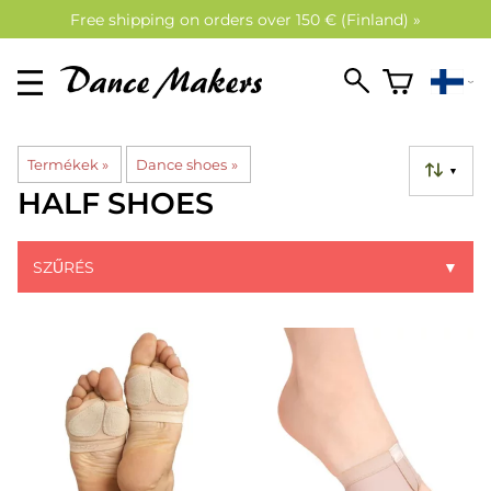
Free shipping on orders over 150 € (Finland) »
Termékek
‪»
Dance shoes
‪»
▼
HALF SHOES
SZŰRÉS
▼