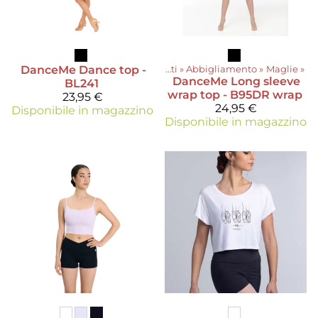
DanceMe
Dance top -
Prodotti
‪»
Abbigliamento
‪»
Maglie
‪»
DanceMe
Long sleeve
BL241
wrap top - B95DR wrap
23,95 €
24,95 €
Disponibile in magazzino
Disponibile in magazzino