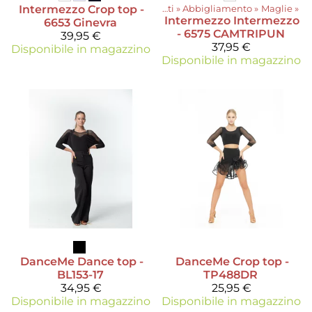
Intermezzo
Crop top -
Prodotti
‪»
Abbigliamento
‪»
Maglie
‪»
Intermezzo
Intermezzo
6653 Ginevra
- 6575 CAMTRIPUN
39,95 €
37,95 €
Disponibile in magazzino
Disponibile in magazzino
DanceMe
Dance top -
DanceMe
Crop top -
BL153-17
TP488DR
34,95 €
25,95 €
Disponibile in magazzino
Disponibile in magazzino