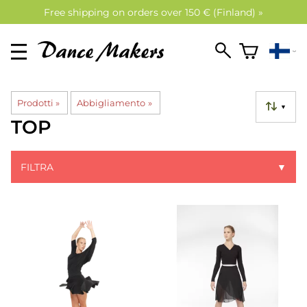
Free shipping on orders over 150 € (Finland) »
Prodotti
‪»
Abbigliamento
‪»
▼
TOP
FILTRA
▼