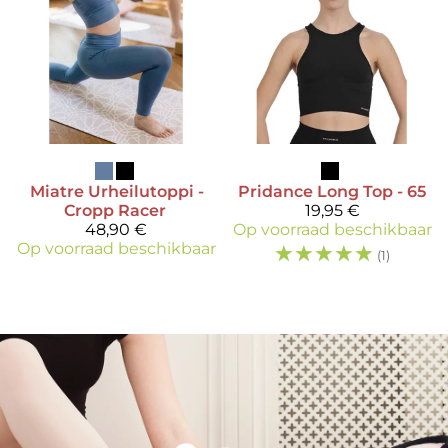
Miatre
Urheilutoppi -
Pridance
Long Top - 65
Cropp Racer
19,95 €
48,90 €
Op voorraad beschikbaar
Op voorraad beschikbaar
☆
☆
☆
☆
☆
(1)