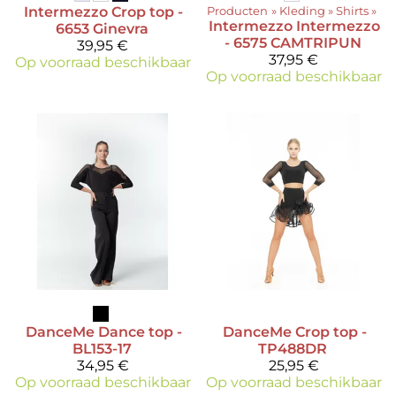
Intermezzo
Crop top -
Producten
‪»
Kleding
‪»
Shirts
‪»
Intermezzo
Intermezzo
6653 Ginevra
- 6575 CAMTRIPUN
39,95 €
37,95 €
Op voorraad beschikbaar
Op voorraad beschikbaar
DanceMe
Dance top -
DanceMe
Crop top -
BL153-17
TP488DR
34,95 €
25,95 €
Op voorraad beschikbaar
Op voorraad beschikbaar