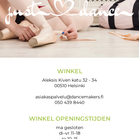
WINKEL
Aleksis Kiven katu 32 - 34
00510 Helsinki
asiakaspalvelu@dancemakers.fi
050 439 8440
WINKEL OPENINGSTIJDEN
ma gesloten
di–vr 11–18
za 10–15