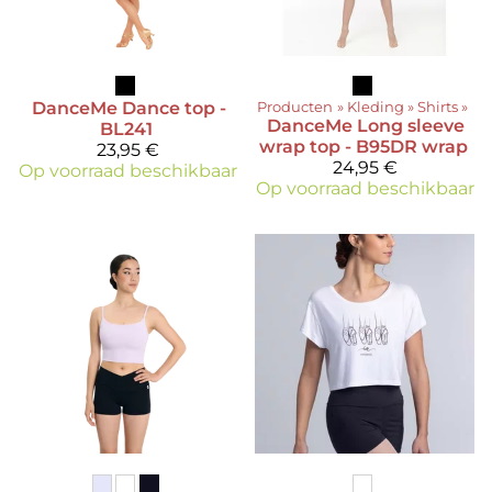
DanceMe
Dance top -
Producten
‪»
Kleding
‪»
Shirts
‪»
DanceMe
Long sleeve
BL241
wrap top - B95DR wrap
23,95 €
24,95 €
Op voorraad beschikbaar
Op voorraad beschikbaar