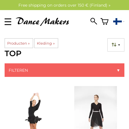
Free shipping on orders over 150 € (Finland) »
Producten
‪»
Kleding
‪»
▼
TOP
FILTEREN
▼