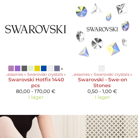
»
Accessories
‪»
Swarovski crystals
Produkter
‪»
‪»
Accessories
‪»
Swarovski crystals
‪»
Swarovski
Hotfix 1440
Swarovski
- Swe-on
pcs
Stones
80,00 - 170,00 €
0,50 - 1,00 €
I lager
I lager