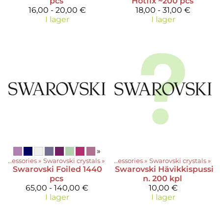
pcs
Hotfix ~200 pcs
16,00 - 20,00 €
18,00 - 31,00 €
I lager
I lager
»
Accessories
‪»
Swarovski crystals
Produkter
‪»
‪»
Accessories
‪»
Swarovski crystals
‪»
Swarovski
Foiled 1440
Swarovski
Hävikkispussi
pcs
n. 200 kpl
65,00 - 140,00 €
10,00 €
I lager
I lager