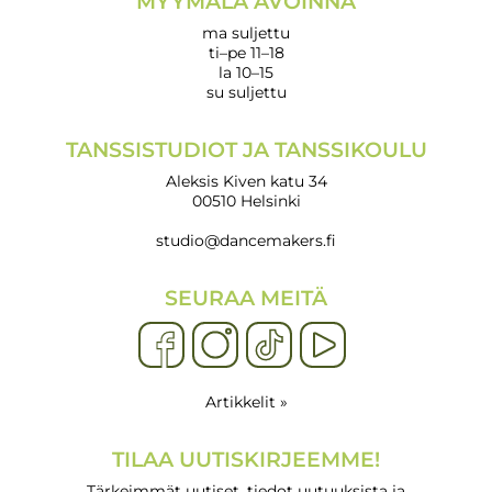
MYYMÄLÄ AVOINNA
ma suljettu
ti–pe 11–18
la 10–15
su suljettu
TANSSISTUDIOT JA TANSSIKOULU
Aleksis Kiven katu 34
00510 Helsinki
studio@dancemakers.fi
SEURAA MEITÄ
Artikkelit »
TILAA UUTISKIRJEEMME!
Tärkeimmät uutiset, tiedot uutuuksista ja