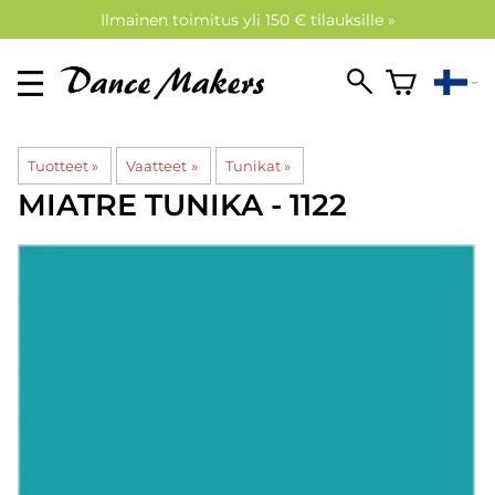
Ilmainen toimitus yli 150 € tilauksille »
Tuotteet
‪»
Vaatteet
‪»
Tunikat
‪»
MIATRE
TUNIKA - 1122