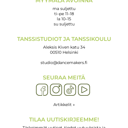
MYYMÄLÄ AVOINNA
ma suljettu
ti–pe 11–18
la 10–15
su suljettu
TANSSISTUDIOT JA TANSSIKOULU
Aleksis Kiven katu 34
00510 Helsinki
studio@dancemakers.fi
SEURAA MEITÄ
Artikkelit »
TILAA UUTISKIRJEEMME!
Tärkeimmät uutiset, tiedot uutuuksista ja