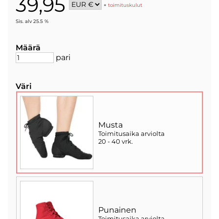
39,95
+
toimituskulut
Sis. alv 25.5 %
Määrä
pari
Väri
Musta
Toimitusaika arviolta
20 - 40 vrk
.
Punainen
Toimitusaika arviolta