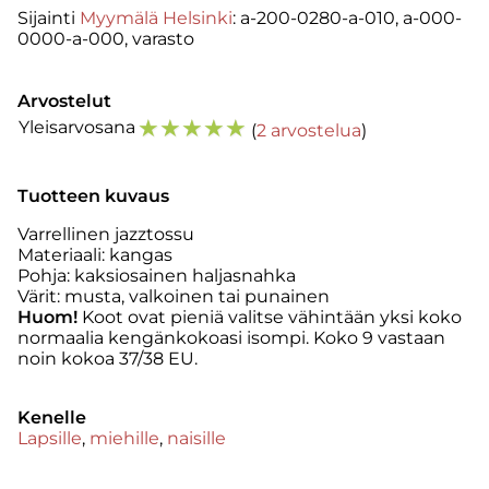
Sijainti
Myymälä Helsinki
: a-200-0280-a-010, a-000-
0000-a-000, varasto
Arvostelut
☆
☆
☆
☆
☆
Yleisarvosana
(
2 arvostelua
)
Tuotteen kuvaus
Varrellinen jazztossu
Materiaali: kangas
Pohja: kaksiosainen haljasnahka
Värit: musta, valkoinen tai punainen
Huom!
Koot ovat pieniä valitse vähintään yksi koko
normaalia kengänkokoasi isompi. Koko 9 vastaan
noin kokoa 37/38 EU.
Kenelle
Lapsille
,
miehille
,
naisille