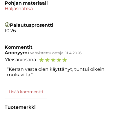
Pohjan materiaali
Haljasnahka
Palautusprosentti
10.26
Kommentit
Anonyymi
vahvistettu ostaja, 11.4.2026
☆
☆
☆
☆
☆
Yleisarvosana
Kerran vasta olen käyttänyt, tuntui oikein
mukavilta.
Lisää kommentti
Tuotemerkki