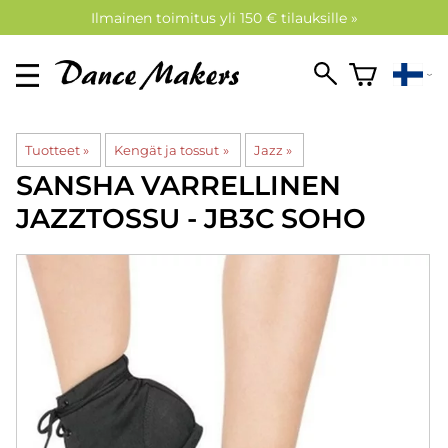
Ilmainen toimitus yli 150 € tilauksille »
Tuotteet
‪»
Kengät ja tossut
‪»
Jazz
‪»
SANSHA
VARRELLINEN
JAZZTOSSU - JB3C SOHO