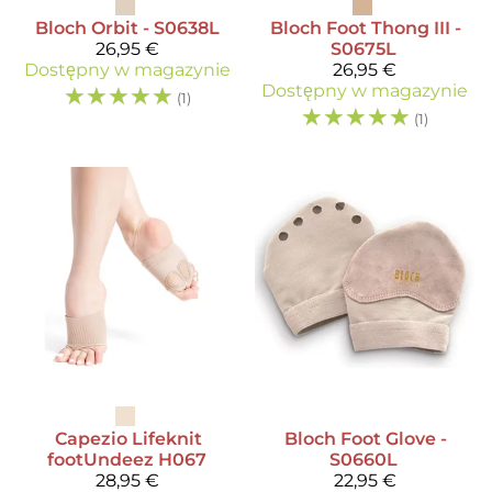
Bloch
Orbit - S0638L
Bloch
Foot Thong III -
26,95 €
S0675L
Dostępny w magazynie
26,95 €
☆
☆
☆
☆
☆
Dostępny w magazynie
(1)
☆
☆
☆
☆
☆
(1)
Capezio
Lifeknit
Bloch
Foot Glove -
footUndeez H067
S0660L
28,95 €
22,95 €