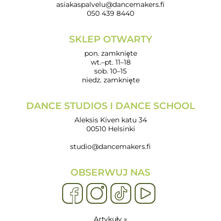
asiakaspalvelu@dancemakers.fi
050 439 8440
SKLEP OTWARTY
pon. zamknięte
wt.–pt. 11–18
sob. 10–15
niedz. zamknięte
DANCE STUDIOS I DANCE SCHOOL
Aleksis Kiven katu 34
00510 Helsinki
studio@dancemakers.fi
OBSERWUJ NAS
Artykuły »