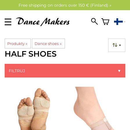
Free shipping on orders over 150 € (Finland) »
Produkty
‪»
Dance shoes
‪»
▼
HALF SHOES
FILTRUJ
▼