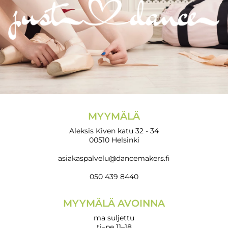
MYYMÄLÄ
Aleksis Kiven katu 32 - 34
00510 Helsinki
asiakaspalvelu@dancemakers.fi
050 439 8440
MYYMÄLÄ AVOINNA
ma suljettu
ti–pe 11–18