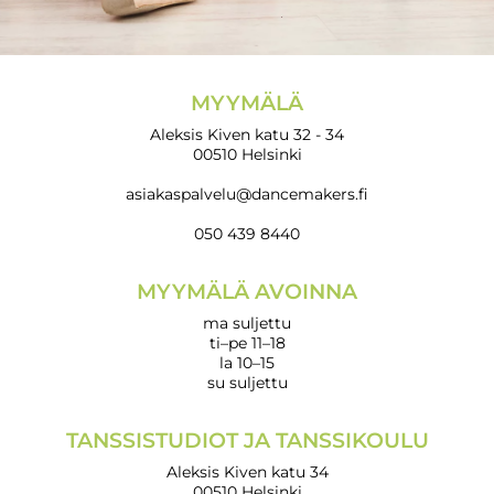
MYYMÄLÄ
Aleksis Kiven katu 32 - 34
00510 Helsinki
asiakaspalvelu@dancemakers.fi
050 439 8440
MYYMÄLÄ AVOINNA
ma suljettu
ti–pe 11–18
la 10–15
su suljettu
TANSSISTUDIOT JA TANSSIKOULU
Aleksis Kiven katu 34
00510 Helsinki