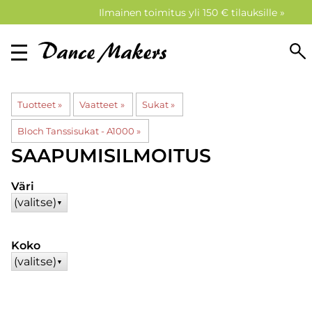
Ilmainen toimitus yli 150 € tilauksille »
Tuotteet
‪»
Vaatteet
‪»
Sukat
‪»
Bloch Tanssisukat - A1000
‪»
SAAPUMISILMOITUS
Väri
(valitse)
▼
Koko
(valitse)
▼