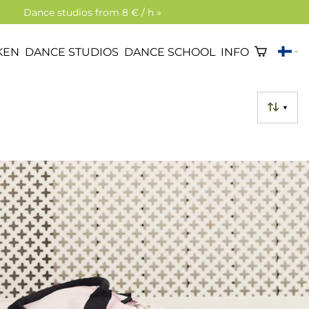
Dance studios from 8 € / h »
KEN
DANCE STUDIOS
DANCE SCHOOL
INFO
▼