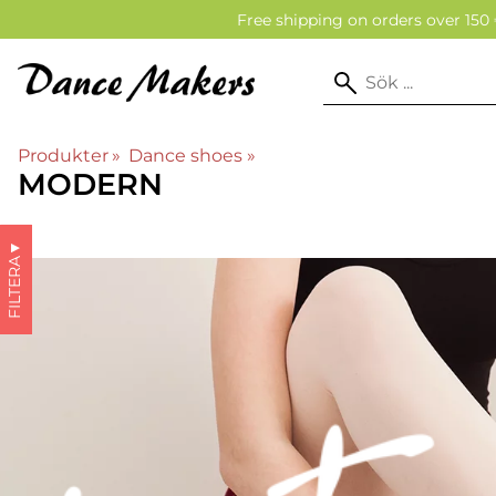
Free shipping on orders over 150 
Produkter
‪»
Dance shoes
‪»
MODERN
▼
FILTERA