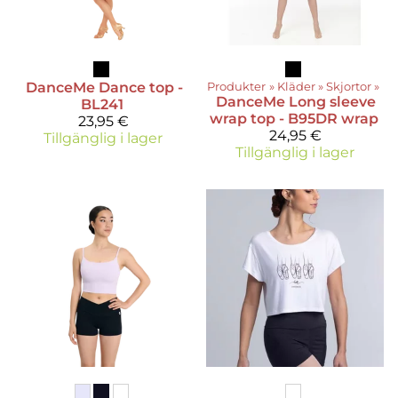
DanceMe
Dance top -
Produkter
‪»
Kläder
‪»
Skjortor
‪»
DanceMe
Long sleeve
BL241
wrap top - B95DR wrap
23,95 €
24,95 €
Tillgänglig i lager
Tillgänglig i lager