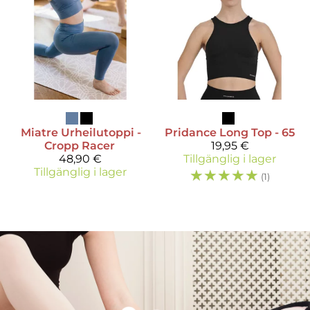
Miatre
Urheilutoppi -
Pridance
Long Top - 65
Cropp Racer
19,95 €
48,90 €
Tillgänglig i lager
Tillgänglig i lager
☆
☆
☆
☆
☆
(1)