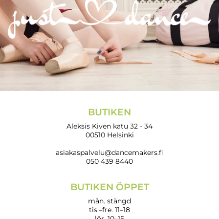
BUTIKEN
Aleksis Kiven katu 32 - 34
00510 Helsinki
asiakaspalvelu@dancemakers.fi
050 439 8440
BUTIKEN ÖPPET
mån. stängd
tis.–fre. 11–18
lör. 10–15