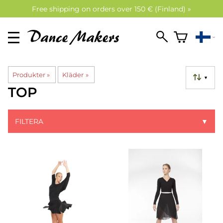
Free shipping on orders over 150 € (Finland) »
Produkter
‪»
Kläder
‪»
▼
TOP
FILTERA
▼