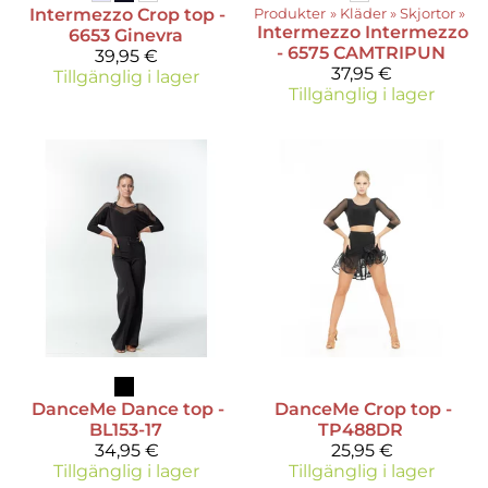
Intermezzo
Crop top -
Produkter
‪»
Kläder
‪»
Skjortor
‪»
Intermezzo
Intermezzo
6653 Ginevra
- 6575 CAMTRIPUN
39,95 €
37,95 €
Tillgänglig i lager
Tillgänglig i lager
DanceMe
Dance top -
DanceMe
Crop top -
BL153-17
TP488DR
34,95 €
25,95 €
Tillgänglig i lager
Tillgänglig i lager