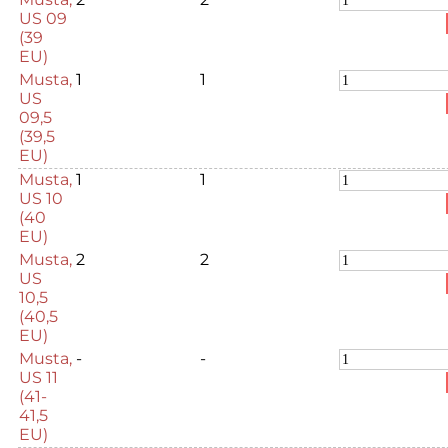
US 09
(39
EU)
Musta,
1
1
US
09,5
(39,5
EU)
Musta,
1
1
US 10
(40
EU)
Musta,
2
2
US
10,5
(40,5
EU)
Musta,
-
-
US 11
(41-
41,5
EU)