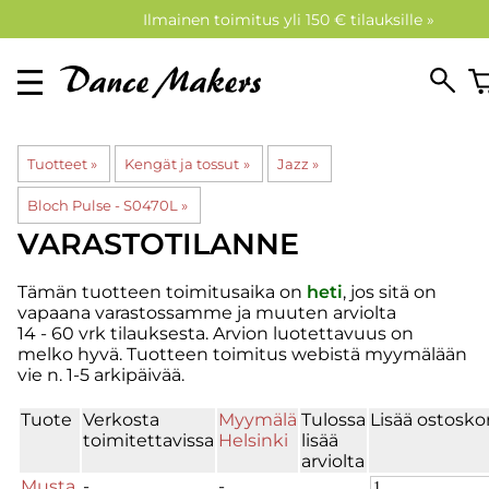
Ilmainen toimitus yli 150 € tilauksille »
Tuotteet
‪»
Kengät ja tossut
‪»
Jazz
‪»
Bloch Pulse - S0470L
‪»
VARASTOTILANNE
Tämän tuotteen toimitusaika on
heti
, jos sitä on
vapaana varastossamme ja muuten arviolta
14 - 60 vrk
tilauksesta. Arvion luotettavuus on
melko hyvä. Tuotteen toimitus webistä myymälään
vie n. 1-5 arkipäivää.
Tuote
Verkosta
Myymälä
Tulossa
Lisää ostoskor
toimitettavissa
Helsinki
lisää
arviolta
Musta,
-
-