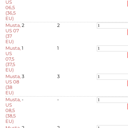
US
06,5
(36,5
EU)
Musta,
2
2
US 07
(37
EU)
Musta,
1
1
US
07,5
(37,5
EU)
Musta,
3
3
US 08
(38
EU)
Musta,
-
-
US
08,5
(38,5
EU)
Musta,
2
2