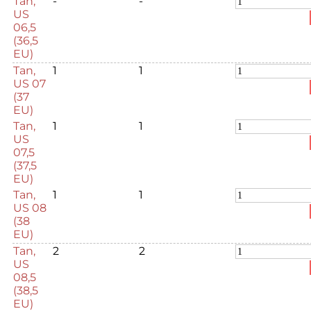
Tan,
-
-
US
06,5
(36,5
EU)
Tan,
1
1
US 07
(37
EU)
Tan,
1
1
US
07,5
(37,5
EU)
Tan,
1
1
US 08
(38
EU)
Tan,
2
2
US
08,5
(38,5
EU)