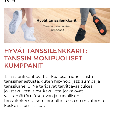
HYVÄT TANSSILENKKARIT:
TANSSIN MONIPUOLISET
KUMPPANIT
Tanssilenkkarit ovat tärkeä osa monenlaista
tanssiharrastusta, kuten hip-hop, jazz, zumba ja
tanssiurheilu. Ne tarjoavat tarvittavaa tukea,
joustavuutta ja mukavuutta, jotka ovat
välttämättömiä sujuvan ja turvallisen
tanssikokemuksen kannalta. Tässä on muutamia
keskeisiä ominaisu...