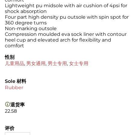
Lightweight pu midsole with air cushion of 4psi for
shock absorption
Four part high density pu outsole with spin spot for
360 degree turns
Non-marking outsole
Compression moulded eva sock liner with contour
heel cup and elevated arch for flexibility and
comfort
性别
儿童用品
,
男女通用
,
男士专用
,
女士专用
Sole 材料
Rubber
退货率
22.58
评价