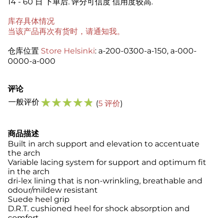
14 - 60 日
下单后. 评分可信度 信用度较高.
库存具体情况
当该产品再次有货时，请通知我。
仓库位置
Store Helsinki
: a-200-0300-a-150, a-000-
0000-a-000
评论
☆
☆
☆
☆
☆
一般评价
(
5 评价
)
商品描述
Built in arch support and elevation to accentuate
the arch
Variable lacing system for support and optimum fit
in the arch
dri-lex lining that is non-wrinkling, breathable and
odour/mildew resistant
Suede heel grip
D.R.T. cushioned heel for shock absorption and
comfort