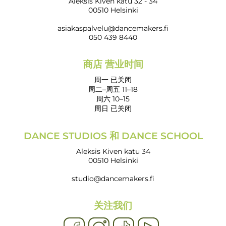
Aleksis Kiven katu 32 - 34
00510 Helsinki
asiakaspalvelu@dancemakers.fi
050 439 8440
商店 营业时间
周一 已关闭
周二–周五 11–18
周六 10–15
周日 已关闭
DANCE STUDIOS 和 DANCE SCHOOL
Aleksis Kiven katu 34
00510 Helsinki
studio@dancemakers.fi
关注我们