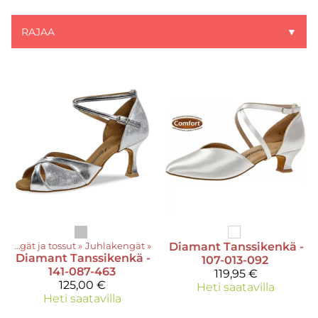
RAJAA
▼
Kengät ja tossut
‪»
Juhlakengät
‪»
Diamant
Tanssikenkä -
Diamant
Tanssikenkä -
107-013-092
141-087-463
119,95 €
125,00 €
Heti saatavilla
Heti saatavilla