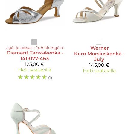
Kengät ja tossut
‪»
Juhlakengät
‪»
Werner
Diamant
Tanssikenkä -
Kern
Morsiuskenkä -
141-077-463
July
125,00 €
145,00 €
Heti saatavilla
Heti saatavilla
☆
☆
☆
☆
☆
(1)