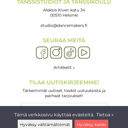
TANSSISTUDIOT JA TANSSIKOULU
Aleksis Kiven katu 34
00510 Helsinki
studio@dancemakers.fi
SEURAA MEITÄ
Artikkelit »
TILAA UUTISKIRJEEMME!
Tärkeimmät uutiset, tiedot uutuuksista ja
parhaat tarjoukset!
Tämä verkkosivu käyttää evästeitä.
Tietoa »
Hyväksy välttämättömät
Hyväksy kaikki