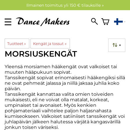
Ilmainen toimitus yli 150 € tilauksille »
Tuotteet
‪»
Kengät ja tossut
‪»
▼
MORSIUSKENGÄT
Yleensä morsiamen hääkengät ovat valkoiset tai
muuten hääpukuun sopivat.
Tanssikengät sopivat erinomaisesti hääkengiksi sillä
ne ovat pehmeät jalassa ja niillä jaksaa juhlia koko
päivän.
Tanssikengät kannattaa valita omien toiveiden
mukaisesti, eli ne voivat olla matalat, korkeat,
umpinaiset tai avonaiset. Myös kenkien
pohjamateriaali vaihtelee paljon haljasnahasta
kumiseokseen. Valkoiset satiiniiset tanssikengät voi
juhlapäivän jälkeen halutessa värjätä kangasvärillä
jonkun toisen väriseksi.