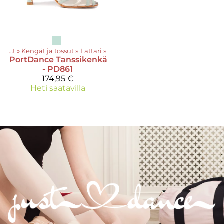
Tuotteet
‪»
Kengät ja tossut
‪»
Lattari
‪»
PortDance
Tanssikenkä
- PD861
174,95 €
Heti saatavilla