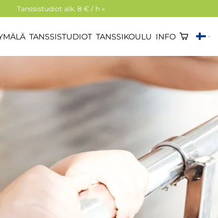
Tanssistudiot alk. 8 € / h »
YMÄLÄ
TANSSISTUDIOT
TANSSIKOULU
INFO