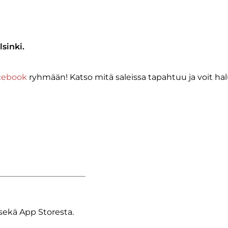
lsinki.
cebook
ryhmään! Katso mitä saleissa tapahtuu ja voit halu
sekä App Storesta.