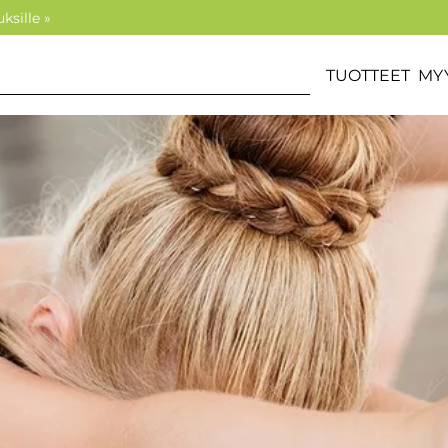
ksille »
TUOTTEET
MY