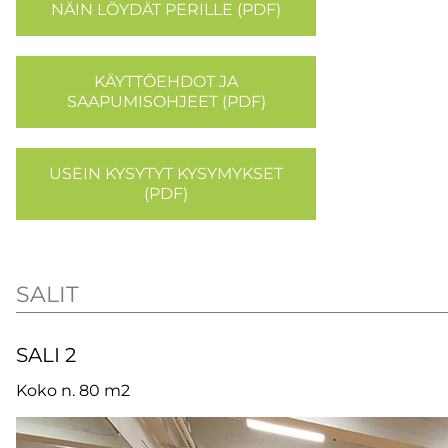
NÄIN LÖYDÄT PERILLE (PDF)
KÄYTTÖEHDOT JA
SAAPUMISOHJEET (PDF)
USEIN KYSYTYT KYSYMYKSET
(PDF)
SALIT
SALI 2
Koko n. 80 m2