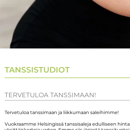
TANSSISTUDIOT
TERVETULOA TANSSIMAAN!
Tervetuloa tanssimaan ja liikkumaan saleihimme!
Vuokraamme Helsingissä tanssisaleja edulliseen hintaan
yksittäiskertoja varten. Emme siis järjestä tanssitunte