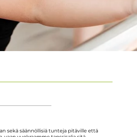
 sekä säännöllisiä tunteja pitäville että
ja, vaan vuokraamme tanssisalia sitä