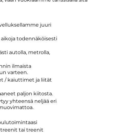
ovelluksellamme juuri
 aikoja todennäköisesti
ti autolla, metrolla,
nnin ilmaista
dun varteen.
/ kaiuttimet ja liität
aaneet paljon kiitosta.
öytyy yhteensä neljää eri
ta muovimattoa.
koulutoimintaasi
reenit tai treenit