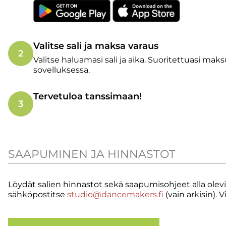
Valitse sali ja maksa varaus
2
Valitse haluamasi sali ja aika. Suoritettuasi mak
sovelluksessa.
Tervetuloa tanssimaan!
3
SAAPUMINEN JA HINNASTOT
Löydät salien hinnastot sekä saapumisohjeet alla olevie
sähköpostitse
studio@dancemakers.fi
(vain arkisin). 