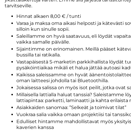
tarvitseville.
Hinnat alkaen 8,00 € / tunti
Varaa ja maksa oma aikasi helposti ja kätevästi s
silloin kun sinulle sopii.
Saleillamme on hyvä saatavuus, eli löydät vapaita
vaikka samalle päivälle.
Sijaintimme on erinomainen. Meillä pääset käteväs
bussilla tai ratikalla.
Vastapäisestä S-marketin parkkihallista löydät tu
pysäköintiaikaa mikäli et halua jättää autoasi ka
Kaikissa saleissamme on hyvät äänentoistolaitteet 
oman laitteesi johdolla tai Bluetoothilla.
Jokaisessa salissa on myös isot peilit, jotka ovat s
Millaisella lattialla haluat tanssia? Saleistamme l
lattiapintaa: parketti, laminaatti ja kahta erilais
Asiakkaiden sanomaa: ”Selkeät ja toimivat tilat”
Vuokraa salia vaikka omaan projektiisi tai tanssi
Edulliset hintamme mahdollistavat myös yksityist
kaverien kanssa