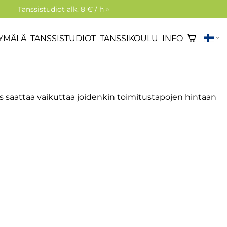
Tanssistudiot alk. 8 € / h »
YMÄLÄ
TANSSISTUDIOT
TANSSIKOULU
INFO
 saattaa vaikuttaa joidenkin toimitustapojen hintaan