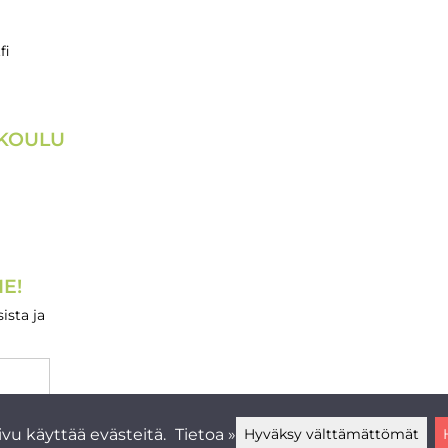
fi
IKOULU
E!
ista ja
vu käyttää evästeitä.
Tietoa »
Hyväksy välttämättömät