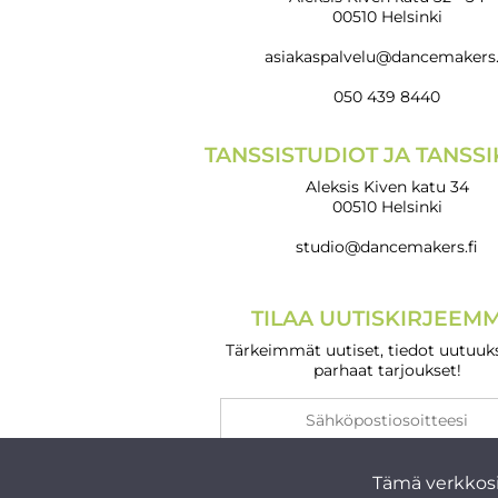
00510 Helsinki
asiakaspalvelu@dancemakers.
050 439 8440
TANSSISTUDIOT JA TANSS
Aleksis Kiven katu 34
00510 Helsinki
studio@dancemakers.fi
TILAA UUTISKIRJEEMM
Tärkeimmät uutiset, tiedot uutuuks
parhaat tarjoukset!
Tämä verkkosi