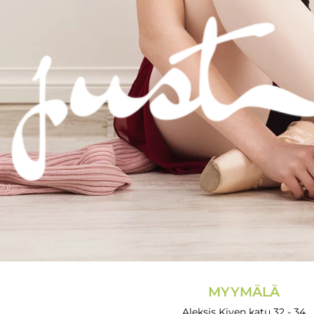
MYYMÄLÄ
Aleksis Kiven katu 32 - 34