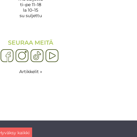
ti–pe 11–18
la 10–15
su suljettu
SEURAA MEITÄ
Artikkelit »
Hyväksy kaikki