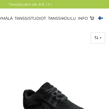
Tanssistudiot alk. 8 € / h »
YMÄLÄ
TANSSISTUDIOT
TANSSIKOULU
INFO
▼