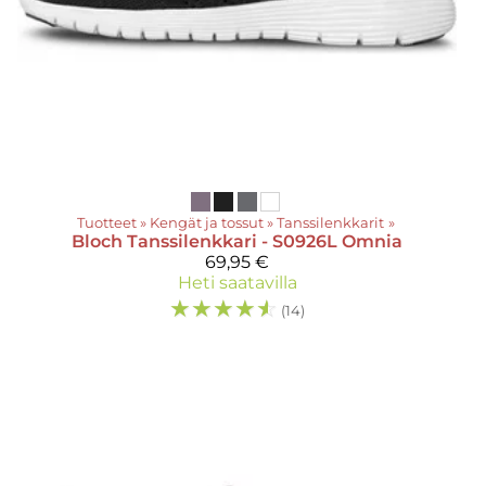
Tuotteet
‪»
Kengät ja tossut
‪»
Tanssilenkkarit
‪»
Bloch
Tanssilenkkari - S0926L Omnia
69,95 €
Heti saatavilla
☆
☆
☆
☆
☆
(14)