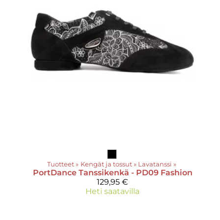
Tuotteet
‪»
Kengät ja tossut
‪»
Lavatanssi
‪»
PortDance
Tanssikenkä - PD09 Fashion
129,95 €
Heti saatavilla