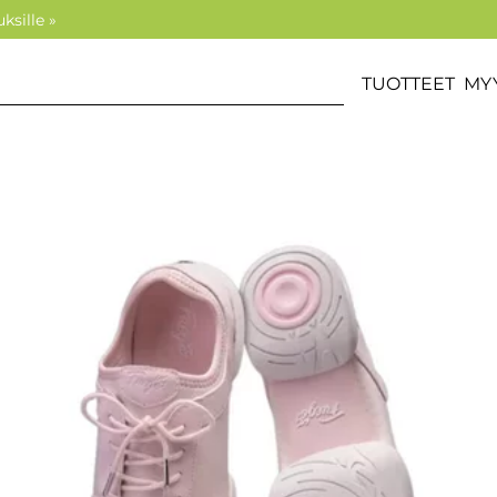
ksille »
TUOTTEET
MY