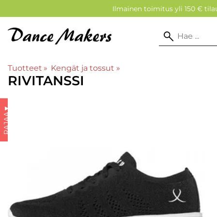
Ilmainen toimitus yli 150 € tilau
Tuotteet
‪»
Kengät ja tossut
‪»
RIVITANSSI
▼
RAJAA