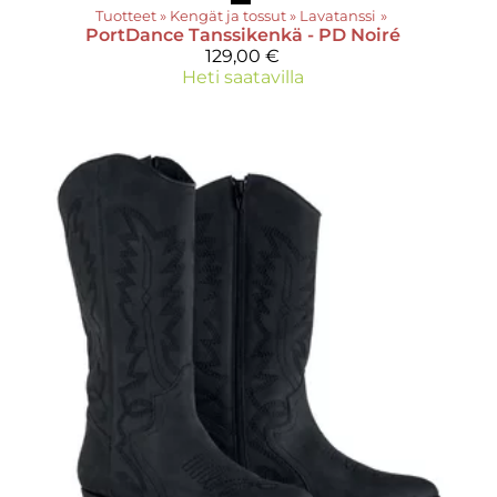
Tuotteet
‪»
Kengät ja tossut
‪»
Lavatanssi
‪»
PortDance
Tanssikenkä - PD Noiré
129,00 €
Heti saatavilla