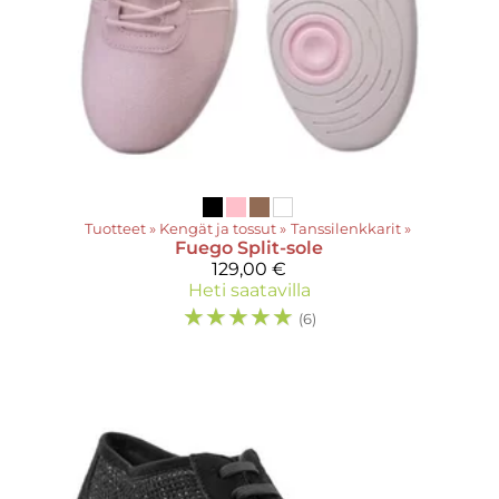
Tuotteet
‪»
Kengät ja tossut
‪»
Tanssilenkkarit
‪»
Fuego
Split-sole
129,00 €
Heti saatavilla
☆
☆
☆
☆
☆
(6)