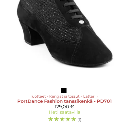
Tuotteet
‪»
Kengät ja tossut
‪»
Lattari
‪»
PortDance
Fashion tanssikenkä - PD701
129,00 €
Heti saatavilla
☆
☆
☆
☆
☆
(1)