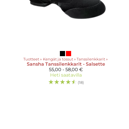
Tuotteet
‪»
Kengät ja tossut
‪»
Tanssilenkkarit
‪»
Sansha
Tanssilenkkarit - Salsette
55,00 - 58,00 €
Heti saatavilla
☆
☆
☆
☆
☆
(18)