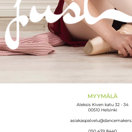
MYYMÄLÄ
Aleksis Kiven katu 32 - 34
00510 Helsinki
asiakaspalvelu@dancemakers.
050 439 8440