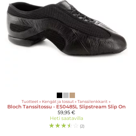
Tuotteet
‪»
Kengät ja tossut
‪»
Tanssilenkkarit
‪»
Bloch
Tanssitossu - ES0485L Slipstream Slip On
59,95 €
Heti saatavilla
☆
☆
☆
☆
☆
(2)