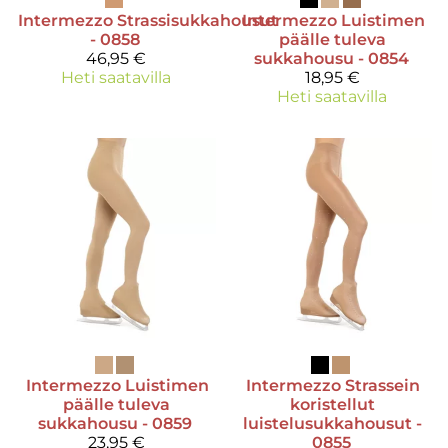
Intermezzo
Strassisukkahousut
Intermezzo
Luistimen
- 0858
päälle tuleva
46,95 €
sukkahousu - 0854
Heti saatavilla
18,95 €
Heti saatavilla
Intermezzo
Luistimen
Intermezzo
Strassein
päälle tuleva
koristellut
sukkahousu - 0859
luistelusukkahousut -
23,95 €
0855