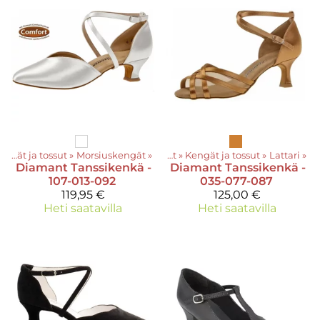
Kengät ja tossut
‪»
Morsiuskengät
‪»
Tuotteet
‪»
Kengät ja tossut
‪»
Lattari
‪»
Diamant
Tanssikenkä -
Diamant
Tanssikenkä -
107-013-092
035-077-087
119,95 €
125,00 €
Heti saatavilla
Heti saatavilla