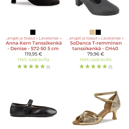
t
‪»
Kengät ja tossut
‪»
Lavatanssi
Tuotteet
‪»
‪»
Kengät ja tossut
‪»
Lavatanssi
‪»
Anna Kern
Tanssikenkä
SoDanca
T-remminen
- Denise - 572-50 5 cm
tanssikenkä - CH40
119,95 €
79,96 €
Heti saatavilla
Heti saatavilla
☆
☆
☆
☆
☆
☆
☆
☆
☆
☆
(1)
(1)