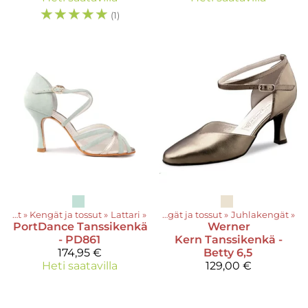
☆
☆
☆
☆
☆
(1)
Tuotteet
‪»
Kengät ja tossut
Tuotteet
‪»
Lattari
‪»
‪»
Kengät ja tossut
‪»
Juhlakengät
‪»
PortDance
Tanssikenkä
Werner
- PD861
Kern
Tanssikenkä -
174,95 €
Betty 6,5
Heti saatavilla
129,00 €