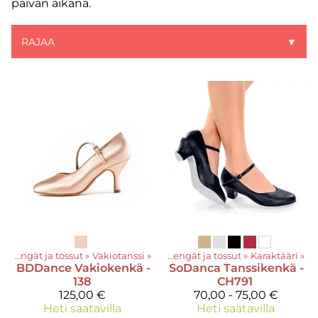
päivän aikana.
RAJAA
▼
‪»
Kengät ja tossut
‪»
Vakiotanssi
Tuotteet
‪»
‪»
Kengät ja tossut
‪»
Karaktääri
‪»
BDDance
Vakiokenkä -
SoDanca
Tanssikenkä -
138
CH791
125,00 €
70,00 - 75,00 €
Heti saatavilla
Heti saatavilla