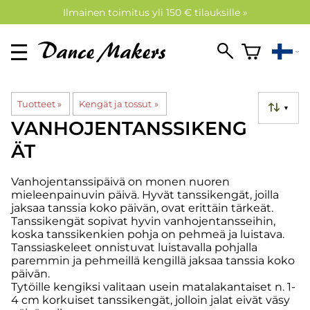
Ilmainen toimitus yli 150 € tilauksille »
Tuotteet
‪»
Kengät ja tossut
‪»
▼
VANHOJENTANSSIKENG
ÄT
Vanhojentanssipäivä on monen nuoren
mieleenpainuvin päivä. Hyvät tanssikengät, joilla
jaksaa tanssia koko päivän, ovat erittäin tärkeät.
Tanssikengät sopivat hyvin vanhojentansseihin,
koska tanssikenkien pohja on pehmeä ja luistava.
Tanssiaskeleet onnistuvat luistavalla pohjalla
paremmin ja pehmeillä kengillä jaksaa tanssia koko
päivän.
Tytöille kengiksi valitaan usein matalakantaiset n. 1-
4 cm korkuiset tanssikengät, jolloin jalat eivät väsy