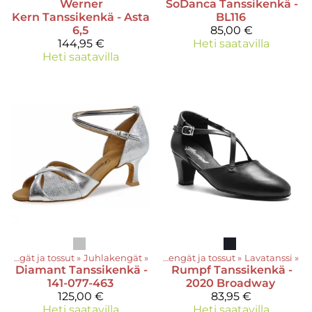
Werner
SoDanca
Tanssikenkä -
Kern
Tanssikenkä - Asta
BL116
6,5
85,00 €
144,95 €
Heti saatavilla
Heti saatavilla
Kengät ja tossut
‪»
Juhlakengät
Tuotteet
‪»
‪»
Kengät ja tossut
‪»
Lavatanssi
‪»
Diamant
Tanssikenkä -
Rumpf
Tanssikenkä -
141-077-463
2020 Broadway
125,00 €
83,95 €
Heti saatavilla
Heti saatavilla