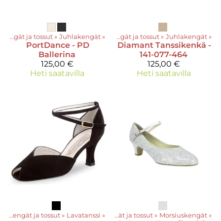
Kengät ja tossut
‪»
Juhlakengät
Tuotteet
‪»
‪»
Kengät ja tossut
‪»
Juhlakengät
‪»
PortDance
- PD
Diamant
Tanssikenkä -
Ballerina
141-077-464
125,00 €
125,00 €
Heti saatavilla
Heti saatavilla
t
‪»
Kengät ja tossut
‪»
Lavatanssi
Tuotteet
‪»
‪»
Kengät ja tossut
‪»
Morsiuskengät
‪»