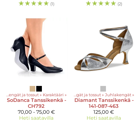
☆
☆
☆
☆
☆
☆
☆
☆
☆
☆
(1)
(2)
t
‪»
Kengät ja tossut
‪»
Karaktääri
Tuotteet
‪»
‪»
Kengät ja tossut
‪»
Juhlakengät
‪»
SoDanca
Tanssikenkä -
Diamant
Tanssikenkä -
CH792
141-087-463
70,00 - 75,00 €
125,00 €
Heti saatavilla
Heti saatavilla