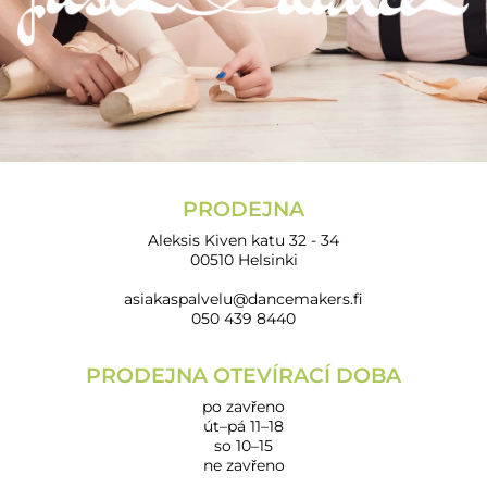
PRODEJNA
Aleksis Kiven katu 32 - 34
00510 Helsinki
asiakaspalvelu@dancemakers.fi
050 439 8440
PRODEJNA OTEVÍRACÍ DOBA
po zavřeno
út–pá 11–18
so 10–15
ne zavřeno