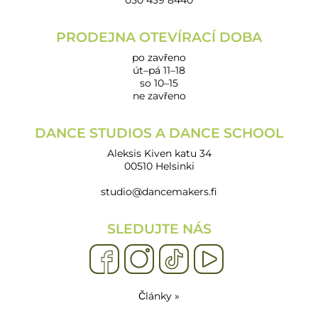
050 439 8440
PRODEJNA OTEVÍRACÍ DOBA
po zavřeno
út–pá 11–18
so 10–15
ne zavřeno
DANCE STUDIOS A DANCE SCHOOL
Aleksis Kiven katu 34
00510 Helsinki
studio@dancemakers.fi
SLEDUJTE NÁS
Články »