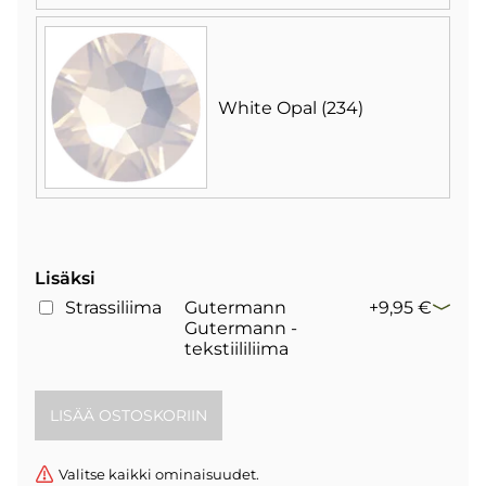
White Opal (234)
Lisäksi
Strassiliima
Gutermann
+9,95 €
Gutermann -
tekstiililiima
Valitse kaikki ominaisuudet.