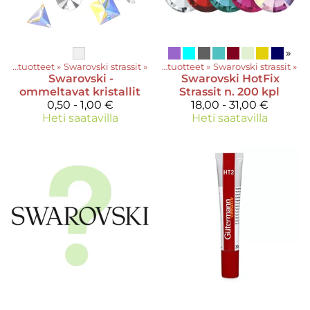
»
Oheistuotteet
‪»
Swarovski strassit
Tuotteet
‪»
‪»
Oheistuotteet
‪»
Swarovski strassit
‪»
Swarovski
-
Swarovski
HotFix
ommeltavat kristallit
Strassit n. 200 kpl
0,50 - 1,00 €
18,00 - 31,00 €
Heti saatavilla
Heti saatavilla