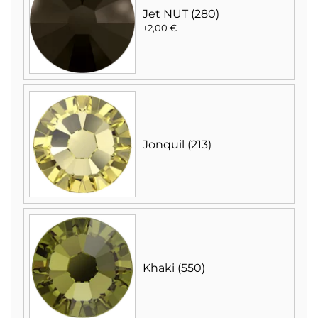
Jet NUT (280)
+2,00 €
Jonquil (213)
Khaki (550)