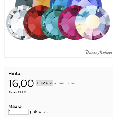
Hinta
16,00
+
toimituskulut
Sis. alv 25.5 %
Määrä
pakkaus