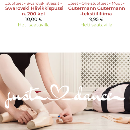
Oheistuotteet
‪»
Swarovski strassit
‪»
Tuotteet
‪»
Oheistuotteet
‪»
Muut
‪»
Swarovski
Hävikkispussi
Gutermann
Gutermann
n. 200 kpl
-tekstiililiima
10,00 €
9,95 €
Heti saatavilla
Heti saatavilla