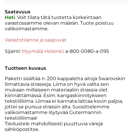
Saatavuus
Heti
. Voit tilata tätä tuotetta korkeintaan
varastossamme olevan määrän. Tuote poistuu
valikoimastamme.
Varastotilanne ja saapuvat
Sijainti
Myymälä Helsinki
: a-800-0080-a-095
Tuotteen kuvaus
Paketti sisältää n. 200 kappaletta aitoja Swarovskin
liimattavia strasseja. Liima on hyvä valita sen
mukaan millaiseen materiaaliin strassia olet
kiinnättämässä. Esim. kangaskiinnitykseen
tekstiililiima. Liimaa ei kannata laittaa kovin paljoa,
jottei se pursua strassin alta. Suosittelemme
valikoimastamme löytyvää Gutermannin
tekstiililiimaa!
Tiedustele mahdollisesti puuttuvia värejä
sähköpostitse.